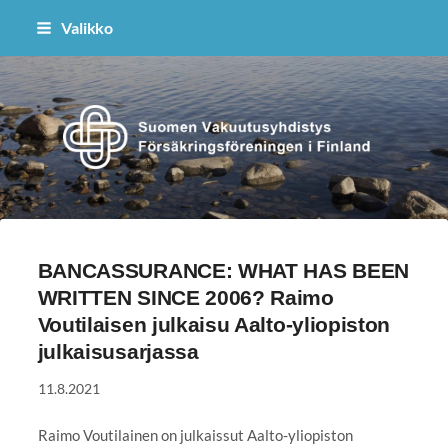
Siirry
Valikko
sivun
sisältöön
Suomen Vakuutusyhdistys ry
BANCASSURANCE: WHAT HAS BEEN
WRITTEN SINCE 2006? Raimo
Voutilaisen julkaisu Aalto-yliopiston
julkaisusarjassa
11.8.2021
Raimo Voutilainen on julkaissut Aalto-yliopiston