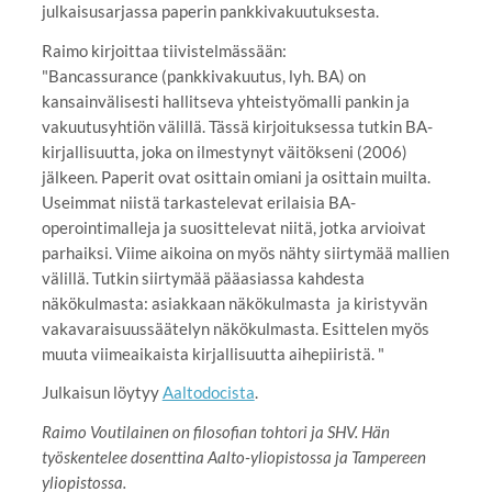
julkaisusarjassa paperin pankkivakuutuksesta.
Raimo kirjoittaa tiivistelmässään:
"Bancassurance (pankkivakuutus, lyh. BA) on
kansainvälisesti hallitseva yhteistyömalli pankin ja
vakuutusyhtiön välillä. Tässä kirjoituksessa tutkin BA-
kirjallisuutta, joka on ilmestynyt väitökseni (2006)
jälkeen. Paperit ovat osittain omiani ja osittain muilta.
Useimmat niistä tarkastelevat erilaisia BA-
operointimalleja ja suosittelevat niitä, jotka arvioivat
parhaiksi. Viime aikoina on myös nähty siirtymää mallien
välillä. Tutkin siirtymää pääasiassa kahdesta
näkökulmasta: asiakkaan näkökulmasta ja kiristyvän
vakavaraisuussäätelyn näkökulmasta. Esittelen myös
muuta viimeaikaista kirjallisuutta aihepiiristä. "
Julkaisun löytyy
Aaltodocista
.
Raimo Voutilainen on filosofian tohtori ja SHV. Hän
työskentelee dosenttina Aalto-yliopistossa ja Tampereen
yliopistossa.