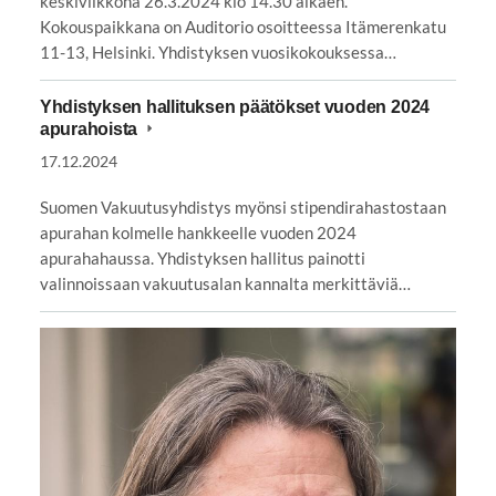
keskiviikkona 26.3.2024 klo 14.30 alkaen.
Kokouspaikkana on Auditorio osoitteessa Itämerenkatu
11-13, Helsinki. Yhdistyksen vuosikokouksessa…
Yhdistyksen hallituksen päätökset vuoden 2024
apurahoista
17.12.2024
Suomen Vakuutusyhdistys myönsi stipendirahastostaan
apurahan kolmelle hankkeelle vuoden 2024
apurahahaussa. Yhdistyksen hallitus painotti
valinnoissaan vakuutusalan kannalta merkittäviä…