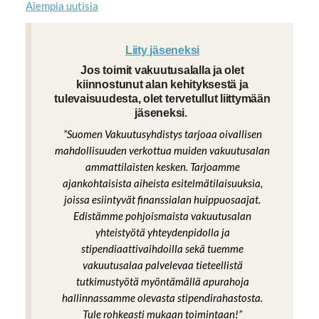
Aiempia uutisia
Liity jäseneksi
Jos toimit vakuutusalalla ja olet
kiinnostunut alan kehityksestä ja
tulevaisuudesta, olet tervetullut liittymään
jäseneksi.
”Suomen Vakuutusyhdistys tarjoaa oivallisen
mahdollisuuden verkottua muiden vakuutusalan
ammattilaisten kesken. Tarjoamme
ajankohtaisista aiheista esitelmätilaisuuksia,
joissa esiintyvät finanssialan huippuosaajat.
Edistämme pohjoismaista vakuutusalan
yhteistyötä yhteydenpidolla ja
stipendiaattivaihdoilla sekä tuemme
vakuutusalaa palvelevaa tieteellistä
tutkimustyötä myöntämällä apurahoja
hallinnassamme olevasta stipendirahastosta.
Tule rohkeasti mukaan toimintaan!”