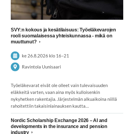
SVY:n kokous ja kesätilaisuus: Työeläkevarojen
rooli suomalaisessa yhteiskunnassa - mikä on
muuttunut?
ke 26.8.2026
klo 16
–
21
Ravintola Uunisaari
Työeläkevarat eivät ole olleet vain tulevaisuuden
eläkkeitä varten, vaan aina myös kulloisenkin
nykyhetken rakentajia. Järjestelmän alkuaikoina niillä
rahoitettiin takaisinlainauksen kautta…
Nordic Scholarship Exchange 2026 – AI and
developments in the insurance and pension
industry