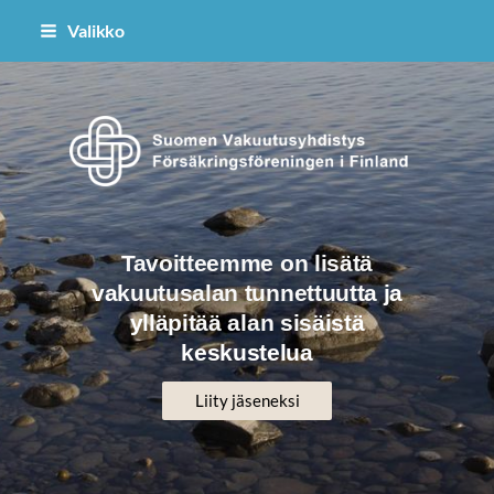
Siirry
Valikko
sivun
sisältöön
Suomen Vakuutusyhdistys ry
Tavoitteemme on lisätä
vakuutusalan tunnettuutta ja
ylläpitää alan sisäistä
keskustelua
Liity jäseneksi