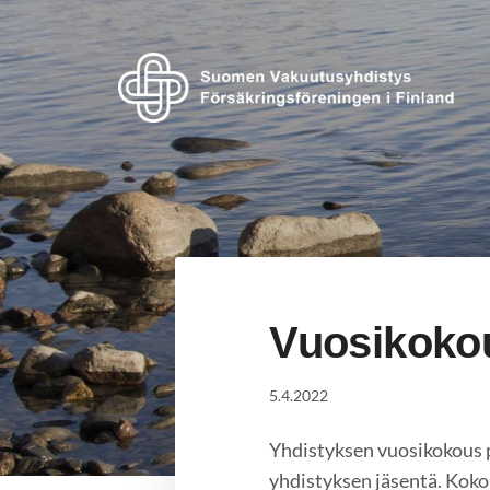
Siirry
sivun
sisältöön
Suomen Vakuutusyhdistys ry
Vuosikoko
5.4.2022
Yhdistyksen vuosikokous p
yhdistyksen jäsentä. Koko