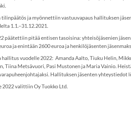
ki.
tilinpäätös ja myönnettiin vastuuvapaus hallituksen jäseni
udelta 1.1.–31.12.2021.
 päätettiin pitää entisen tasoisina: yhteisöjäsenien jä
uroa ja enintään 2600 euroa ja henkilöjäsenten jäsenmaks
hallitus vuodelle 2022: Amanda Aalto, Tiuku Helin, Mikko
, Tiina Metsävuori, Pasi Mustonen ja Maria Vainio. Heistä
 varapuheenjohtajaksi. Hallituksen jäsenten yhteystiedot 
e 2022 valittiin Oy Tuokko Ltd.