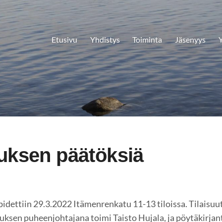
Etusivu
Yhdistys
Toiminta
Jäsenyys
Y
uksen päätöksiä
idettiin 29.3.2022 Itämenrenkatu 11-13 tiloissa. Tilaisuut
uksen puheenjohtajana toimi Taisto Hujala, ja pöytäkirjan