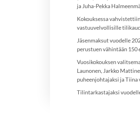
ja Juha-Pekka Halmeenmä
Kokouksessa vahvistettiin 
vastuuvelvollisille tilika
Jäsenmaksut vuodelle 2022
perustuen vähintään 150 e
Vuosikokouksen valitsema 
Launonen, Jarkko Mattinen
puheenjohtajaksi ja Tiina
Tilintarkastajaksi vuodell