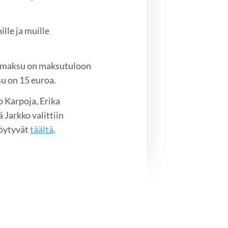
lle ja muille
senmaksu on maksutuloon
u on 15 euroa.
 Karpoja, Erika
 Jarkko valittiin
löytyvät
täältä
.