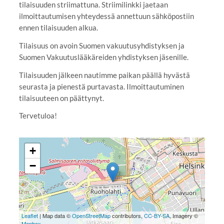
tilaisuuden striimattuna. Striimilinkki jaetaan
ilmoittautumisen yhteydessä annettuun sähköpostiin
ennen tilaisuuden alkua.
Tilaisuus on avoin Suomen vakuutusyhdistyksen ja
Suomen Vakuutuslääkäreiden yhdistyksen jäsenille.
Tilaisuuden jälkeen nautimme paikan päällä hyvästä
seurasta ja pienestä purtavasta. Ilmoittautuminen
tilaisuuteen on päättynyt.
Tervetuloa!
+
−
Leaflet
| Map data ©
OpenStreetMap
contributors,
CC-BY-SA
, Imagery ©
Mapbox