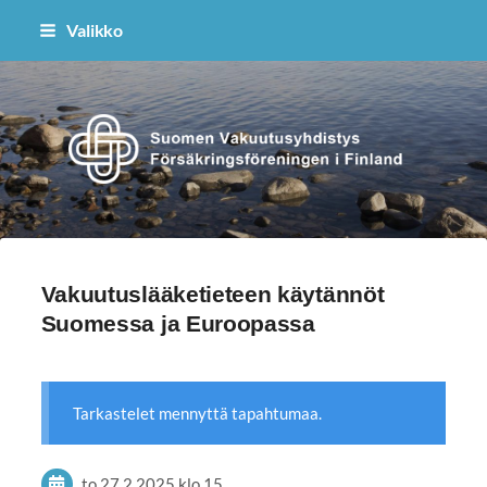
Siirry
Valikko
sivun
sisältöön
Suomen Vakuutusyhdistys ry
Vakuutuslääketieteen käytännöt
Suomessa ja Euroopassa
Tarkastelet mennyttä tapahtumaa.
to 27.2.2025
klo 15