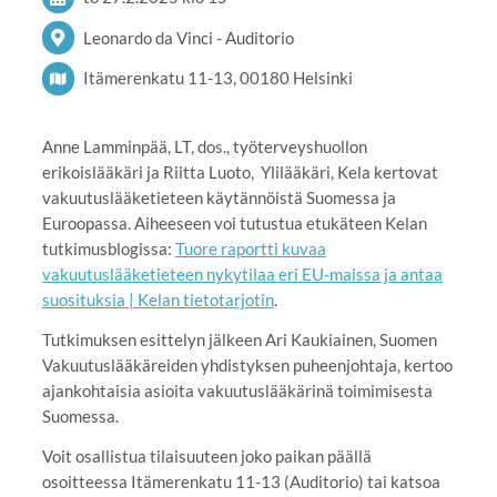
Leonardo da Vinci - Auditorio
Itämerenkatu 11-13, 00180 Helsinki
Anne Lamminpää, LT, dos., työterveyshuollon
erikoislääkäri ja Riitta Luoto, Ylilääkäri, Kela kertovat
vakuutuslääketieteen käytännöistä Suomessa ja
Euroopassa. Aiheeseen voi tutustua etukäteen Kelan
tutkimusblogissa:
Tuore raportti kuvaa
vakuutuslääketieteen nykytilaa eri EU-maissa ja antaa
suosituksia | Kelan tietotarjotin
.
Tutkimuksen esittelyn jälkeen Ari Kaukiainen, Suomen
Vakuutuslääkäreiden yhdistyksen puheenjohtaja, kertoo
ajankohtaisia asioita vakuutuslääkärinä toimimisesta
Suomessa.
Voit osallistua tilaisuuteen joko paikan päällä
osoitteessa Itämerenkatu 11-13 (Auditorio) tai katsoa