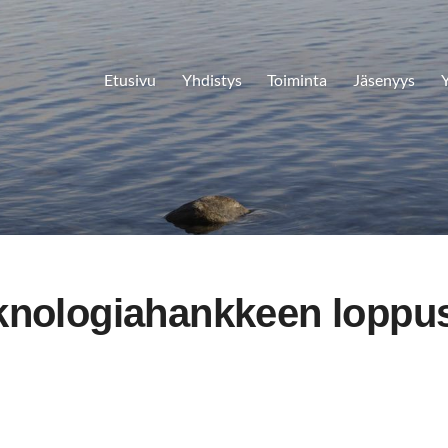
Etusivu
Yhdistys
Toiminta
Jäsenyys
Y
knologiahankkeen loppu