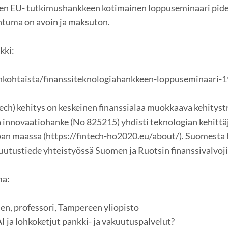
sen EU- tutkimushankkeen kotimainen loppuseminaari pide
htuma on avoin ja maksuton.
kki:
jankohtaista/finanssiteknologiahankkeen-loppuseminaari-
ech) kehitys on keskeinen finanssialaa muokkaava kehitys
innovaatiohanke (No 825215) yhdisti teknologian kehittäjiä
pan maassa (https://fintech-ho2020.eu/about/). Suomesta 
utustiede yhteistyössä Suomen ja Ruotsin finanssivalvoji
ma:
n, professori, Tampereen yliopisto
AI ja lohkoketjut pankki- ja vakuutuspalvelut?