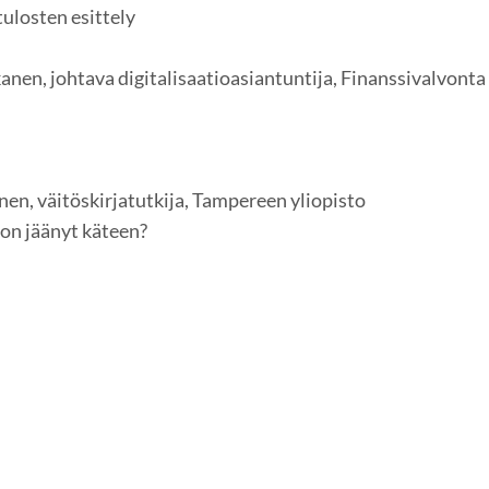
ulosten esittely
en, johtava digitalisaatioasiantuntija, Finanssivalvonta
a
en, väitöskirjatutkija, Tampereen yliopisto
on jäänyt käteen?