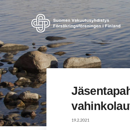
Siirry
sivun
sisältöön
Suomen Vakuutusyhdistys ry
Jäsentapa
vahinkolaut
19.2.2021