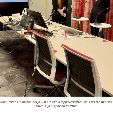
Juha-Pekka Halmeenmäki ja Juha Mikkola loppukeskustelussa. LIVEstriimausta t
Kuva: Eija Kaipainen-Perttula