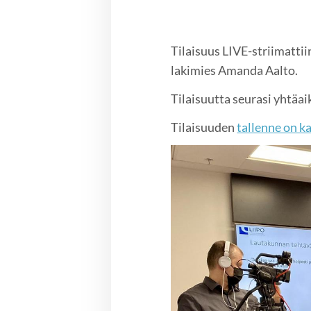
Tilaisuus LIVE-striimattii
lakimies Amanda Aalto.
Tilaisuutta seurasi yhtäai
Tilaisuuden
tallenne on k