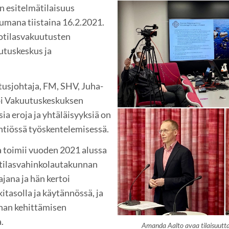
 esitelmätilaisuus
tumana tiistaina 16.2.2021.
potilasvakuutusten
uutuskeskus ja
usjohtaja, FM, SHV, Juha-
i Vakuutuskeskuksen
isia eroja ja yhtäläisyyksiä on
htiössä työskentelemisessä.
 toimii vuoden 2021 alussa
potilasvahinkolautakunnan
jana ja hän kertoi
itasolla ja käytännössä, ja
nan kehittämisen
.
Amanda Aalto avaa tilaisuut