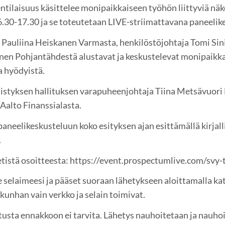
ntilaisuus käsittelee monipaikkaiseen työhön liittyviä näk
16.30-17.30 ja se toteutetaan LIVE-striimattavana paneelik
Pauliina Heiskanen Varmasta, henkilöstöjohtaja Tomi Sini
äinen Pohjantähdestä alustavat ja keskustelevat monipaikk
a hyödyistä.
istyksen hallituksen varapuheenjohtaja Tiina Metsävuori 
Aalto Finanssialasta.
 paneelikeskusteluun koko esityksen ajan esittämällä kirjal
.
etistä osoitteesta: https://event.prospectumlive.com/svy-
e selaimeesi ja pääset suoraan lähetykseen aloittamalla ka
 kunhan vain verkko ja selain toimivat.
oitusta ennakkoon ei tarvita. Lähetys nauhoitetaan ja na