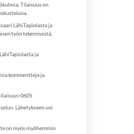
ökulmia. Tilaisuus on
eskusteluna.
saari LähiTapiolasta ja
aisen työn tekemisestä,
LähiTapiolasta ja
lisia kommentteja ja
tilaisuus-0605
tselun. Lähetykseen voi
uhoite on myös myöhemmin