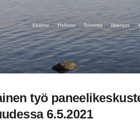
Etusivu
Yhdistys
Toiminta
Jäsenyys
Y
inen työ paneelikeskust
suudessa 6.5.2021