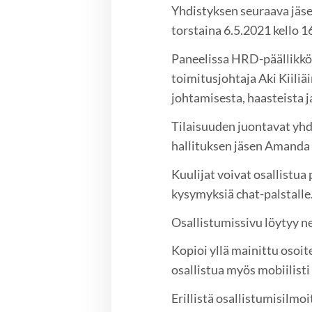
Yhdistyksen seuraava jäse
torstaina 6.5.2021 kello 
Paneelissa HRD-päällikkö 
toimitusjohtaja Aki Kiili
johtamisesta, haasteista j
Tilaisuuden juontavat yhd
hallituksen jäsen Amanda 
Kuulijat voivat osallistua
kysymyksiä chat-palstalle
Osallistumissivu löytyy n
Kopioi yllä mainittu osoit
osallistua myös mobiilisti
Erillistä osallistumisilm