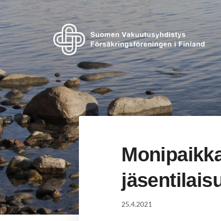
Siirry
sivun
sisältöön
Suomen Vakuutusyhdistys ry
Monipaikka
jäsentilai
25.4.2021