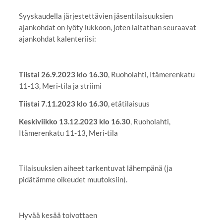
Syyskaudella järjestettävien jäsentilaisuuksien
ajankohdat on lyöty lukkoon, joten laitathan seuraavat
ajankohdat kalenteriisi:
Tiistai 26.9.2023 klo 16.30
, Ruoholahti, Itämerenkatu
11-13, Meri-tila ja striimi
Tiistai 7.11.2023 klo 16.30
, etätilaisuus
Keskiviikko 13.12.2023 klo 16.30
, Ruoholahti,
Itämerenkatu 11-13, Meri-tila
Tilaisuuksien aiheet tarkentuvat lähempänä (ja
pidätämme oikeudet muutoksiin).
Hyvää kesää toivottaen