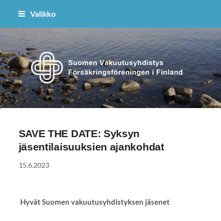
Siirry
Valikko
sivun
sisältöön
Suomen Vakuutusyhdistys ry
SAVE THE DATE: Syksyn
jäsentilaisuuksien ajankohdat
15.6.2023
Hyvät Suomen vakuutusyhdistyksen jäsenet