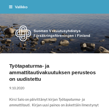
Siirry
Valikko
sivun
sisältöön
Suomen Vakuutusyhdistys ry
Työtapaturma- ja
ammattitautivakuutuksen perusteos
on uudistettu
9.10.2020
Kirsi Salo on päivittänyt kirjan
Työtapa­turma- ja
ammattitauti
. Kirjan uusi painos on äskettäin ilmestynyt