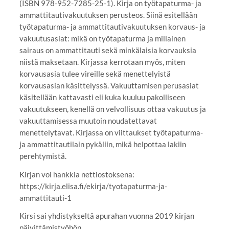
(ISBN 978-952-7285-25-1). Kirja on työtapaturma- ja
ammattitautivakuutuksen perusteos. Siinä esitellään
työtapaturma- ja ammattitautivakuutuksen korvaus- ja
vakuutusasiat: mikä on työtapaturma ja millainen
sairaus on ammattitauti sekä minkälaisia korvauksia
niistä maksetaan. Kirjassa kerrotaan myös, miten
korvausasia tulee vireille sekä menettelyistä
korvausasian käsittelyssä. Vakuuttamisen perusasiat
käsitellään kattavasti eli kuka kuuluu pakolliseen
vakuutukseen, kenellä on velvollisuus ottaa vakuutus ja
vakuuttamisessa muutoin noudatettavat
menettelytavat. Kirjassa on viittaukset työtapaturma-
ja ammattitautilain pykäliin, mikä helpottaa lakiin
perehtymistä.
Kirjan voi hankkia nettiostoksena:
https://kirja.elisa.fi/ekirja/tyotapaturma-ja-
ammattitauti-1
Kirsi sai yhdistykseltä apurahan vuonna 2019 kirjan
päivittämistyöhön.