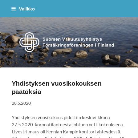
Siirry
Valikko
sivun
sisältöön
Suomen Vakuutusyhdistys ry
Yhdistyksen vuosikokouksen
päätöksiä
28.5.2020
Yhdistyksen vuosikokous pidettiin keskiviikkona
27.5.2020 koronatilanteesta johtuen nettikokouksena.
Livestriimaus oli Fennian Kampin konttori yhteydessä.