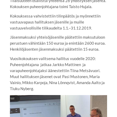
Tilaisuuteen osallistui yhteensä 28 yhdistyksen jäsentä.
Kokouksen puheenjohtajana toimi Taisto Hujala.
Kokouksessa vahvistettiin tilinpäätös ja myönnettiin
vastuuvapaus hallituksen jäsenille ja muille
vastuuvelvollisille tilikaudelta 1.1.–31.12.2019.
Jäsenmaksuksi yhteisöjäsenille päätettiin maksutuloon
perustuen vähintään 150 euroa ja enintään 2600 euroa.
Henkilöjäsenten jäsenmaksuksi päätettiin 15 euroa.
Vuosikokouksen valitsema hallitus vuodelle 2020:
Puheenjohtajana jatkaa Jarkko Mattinen ja
varapuheenjohtajaksi äänestettiin Tiina Metsävuori.
Muut hallituksen jäsenet ovat Pasi Mustonen, Maria
Vainio, Mikko Karpoja, Nina Lönnqvist, Amanda Aalto ja
Tiuku Nyberg.